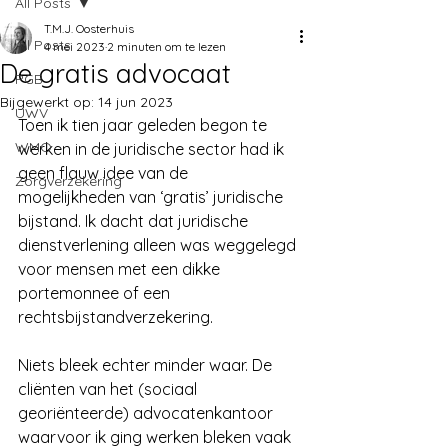
All Posts
T.M.J. Oosterhuis
All Posts
4 mei 2023
2 minuten om te lezen
De gratis advocaat
PGB
Bijgewerkt op:
14 jun 2023
UWV
Toen ik tien jaar geleden begon te 
WMO
werken in de juridische sector had ik 
geen flauw idee van de 
Zorgverzekering
mogelijkheden van ‘gratis’ juridische 
bijstand. Ik dacht dat juridische 
dienstverlening alleen was weggelegd 
voor mensen met een dikke 
portemonnee of een 
rechtsbijstandverzekering. 
Niets bleek echter minder waar. De 
cliënten van het (sociaal 
georiënteerde) advocatenkantoor 
waarvoor ik ging werken bleken vaak 